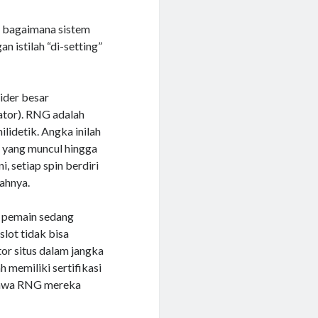
at bagaimana sistem
 istilah “di-setting”
ider besar
tor). RNG adalah
lidetik. Angka inilah
l yang muncul hingga
 setiap spin berdiri
dahnya.
h pemain sedang
slot tidak bisa
or situs dalam jangka
 memiliki sertifikasi
bahwa RNG mereka