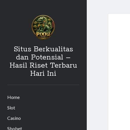
Situs Berkualitas
dan Potensial –
Hasil Riset Terbaru
Hari Ini
Home
Slot
Casino
Sbobet