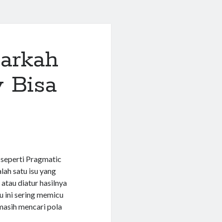
narkah
y Bisa
 seperti Pragmatic
lah satu isu yang
atau diatur hasilnya
su ini sering memicu
masih mencari pola