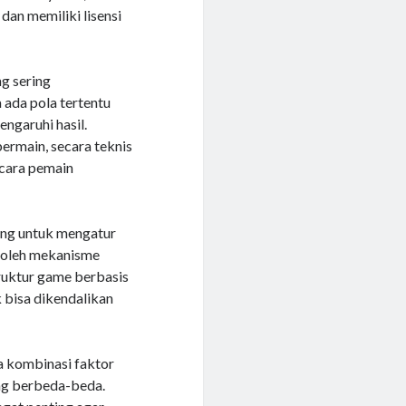
dan memiliki lisensi
ng sering
 ada pola tertentu
engaruhi hasil.
ermain, secara teknis
 cara pemain
ing untuk mengatur
g oleh mekanisme
ruktur game berbasis
k bisa dikendalikan
a kombinasi faktor
ang berbeda-beda.