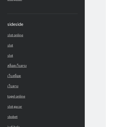
sideside
slot online
slot
slot
สล็อตเว็บตรง
เว็บสล็อต
เว็บตรง
togel online
slot gacor
sbobet
judi bola