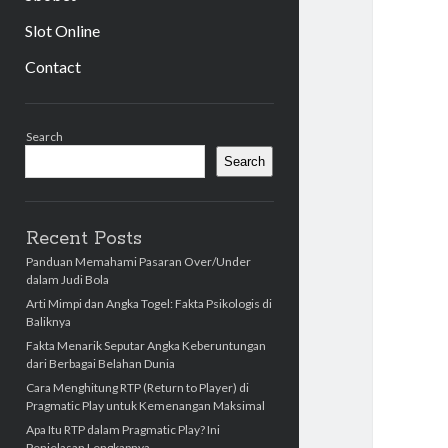
Slot Online
Contact
Sidebar
Search
Search
Recent Posts
Panduan Memahami Pasaran Over/Under
dalam Judi Bola
Arti Mimpi dan Angka Togel: Fakta Psikologis di
Baliknya
Fakta Menarik Seputar Angka Keberuntungan
dari Berbagai Belahan Dunia
Cara Menghitung RTP (Return to Player) di
Pragmatic Play untuk Kemenangan Maksimal
Apa Itu RTP dalam Pragmatic Play? Ini
Penjelasan Lengkapnya