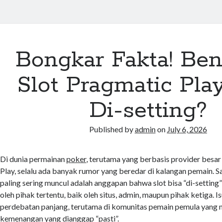
Bongkar Fakta! Be
Slot Pragmatic Pla
Di-setting?
Published by
admin
on
July 6, 2026
Di dunia permainan
poker
, terutama yang berbasis provider besar
Play, selalu ada banyak rumor yang beredar di kalangan pemain. Sa
paling sering muncul adalah anggapan bahwa slot bisa “di-setting” 
oleh pihak tertentu, baik oleh situs, admin, maupun pihak ketiga. I
perdebatan panjang, terutama di komunitas pemain pemula yang 
kemenangan yang dianggap “pasti”.