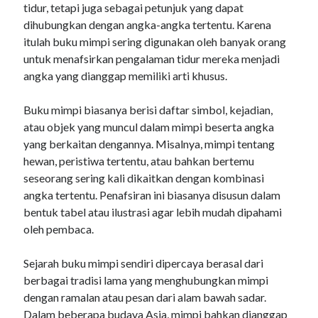
tidur, tetapi juga sebagai petunjuk yang dapat
dihubungkan dengan angka-angka tertentu. Karena
Recent Comments
itulah buku mimpi sering digunakan oleh banyak orang
No comments to show.
untuk menafsirkan pengalaman tidur mereka menjadi
angka yang dianggap memiliki arti khusus.
Sidebar/Blogroll
Buku mimpi biasanya berisi daftar simbol, kejadian,
atau objek yang muncul dalam mimpi beserta angka
slot
yang berkaitan dengannya. Misalnya, mimpi tentang
สล็อตเว็บตรง
hewan, peristiwa tertentu, atau bahkan bertemu
seseorang sering kali dikaitkan dengan kombinasi
suletoto
angka tertentu. Penafsiran ini biasanya disusun dalam
BUKTI4D
bentuk tabel atau ilustrasi agar lebih mudah dipahami
oleh pembaca.
roda4d
本人確認不要カジノ
Sejarah buku mimpi sendiri dipercaya berasal dari
berbagai tradisi lama yang menghubungkan mimpi
ブックメーカー
dengan ramalan atau pesan dari alam bawah sadar.
ブックメーカー
Dalam beberapa budaya Asia, mimpi bahkan dianggap