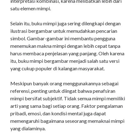
interpretasi kombinasi, karena melibatkan lebih dari
satu elemen mimpi.
sideside
Selain itu, buku mimpi juga sering dilengkapi dengan
ilustrasi bergambar untuk memudahkan pencarian
slot online
simbol. Gambar-gambar ini membantu pengguna
slot
menemukan makna mimpi dengan lebih cepat tanpa
harus membaca penjelasan yang panjang. Oleh karena
slot
itu, buku mimpi bergambar menjadi salah satu versi
สล็อตเว็บตรง
yang cukup populer di kalangan masyarakat.
เว็บสล็อต
Meskipun banyak orang menggunakannya sebagai
เว็บตรง
referensi, penting untuk diingat bahwa penafsiran
mimpi bersifat subjektif. Tidak semua mimpi memiliki
togel online
arti yang sama bagi setiap orang. Faktor pengalaman
slot gacor
pribadi, emosi, dan kondisi mental juga dapat
memengaruhi bagaimana seseorang memaknai mimpi
sbobet
yang dialaminya.
judi bola