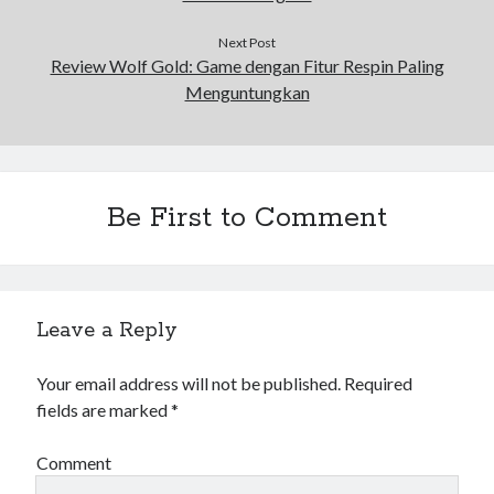
Next Post
Review Wolf Gold: Game dengan Fitur Respin Paling
Menguntungkan
Be First to Comment
Leave a Reply
Your email address will not be published.
Required
fields are marked
*
Comment