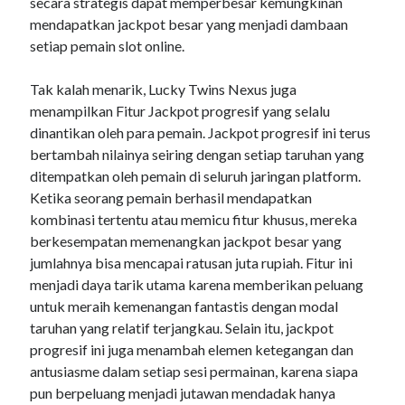
secara strategis dapat memperbesar kemungkinan
mendapatkan jackpot besar yang menjadi dambaan
setiap pemain slot online.
sideside
Tak kalah menarik, Lucky Twins Nexus juga
slot online
menampilkan Fitur Jackpot progresif yang selalu
slot
dinantikan oleh para pemain. Jackpot progresif ini terus
bertambah nilainya seiring dengan setiap taruhan yang
slot
ditempatkan oleh pemain di seluruh jaringan platform.
สล็อตเว็บตรง
Ketika seorang pemain berhasil mendapatkan
kombinasi tertentu atau memicu fitur khusus, mereka
เว็บสล็อต
berkesempatan memenangkan jackpot besar yang
เว็บตรง
jumlahnya bisa mencapai ratusan juta rupiah. Fitur ini
menjadi daya tarik utama karena memberikan peluang
togel online
untuk meraih kemenangan fantastis dengan modal
slot gacor
taruhan yang relatif terjangkau. Selain itu, jackpot
progresif ini juga menambah elemen ketegangan dan
sbobet
antusiasme dalam setiap sesi permainan, karena siapa
judi bola
pun berpeluang menjadi jutawan mendadak hanya