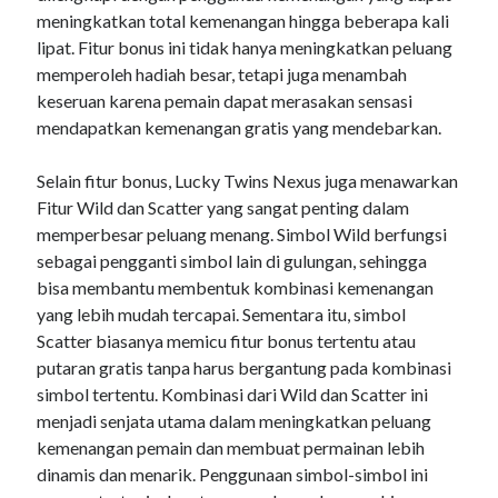
meningkatkan total kemenangan hingga beberapa kali
バカラ カジノ
lipat. Fitur bonus ini tidak hanya meningkatkan peluang
カジノアプリ 稼げる
memperoleh hadiah besar, tetapi juga menambah
keseruan karena pemain dapat merasakan sensasi
カジノアプリ 稼げる
mendapatkan kemenangan gratis yang mendebarkan.
trusted online casino Singapore
Selain fitur bonus, Lucky Twins Nexus juga menawarkan
best online casino Malaysia
Fitur Wild dan Scatter yang sangat penting dalam
online casino Malaysia
memperbesar peluang menang. Simbol Wild berfungsi
sebagai pengganti simbol lain di gulungan, sehingga
slot gacor
bisa membantu membentuk kombinasi kemenangan
slot gacor
yang lebih mudah tercapai. Sementara itu, simbol
Scatter biasanya memicu fitur bonus tertentu atau
slot gacor
putaran gratis tanpa harus bergantung pada kombinasi
deneme bonusu veren siteler
simbol tertentu. Kombinasi dari Wild dan Scatter ini
menjadi senjata utama dalam meningkatkan peluang
สล็อตเว็บตรง
kemenangan pemain dan membuat permainan lebih
slot gacor
dinamis dan menarik. Penggunaan simbol-simbol ini