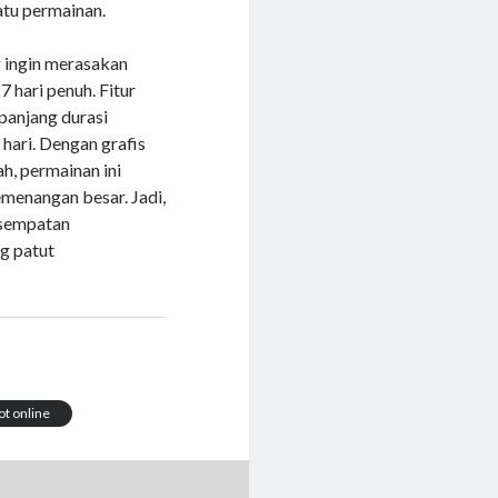
atu permainan.
g ingin merasakan
 hari penuh. Fitur
panjang durasi
hari. Dengan grafis
h, permainan ini
menangan besar. Jadi,
esempatan
g patut
ot online