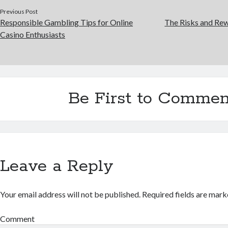
Previous Post
Responsible Gambling Tips for Online
The Risks and Rew
Casino Enthusiasts
Be First to Commen
Leave a Reply
Your email address will not be published.
Required fields are mar
Comment