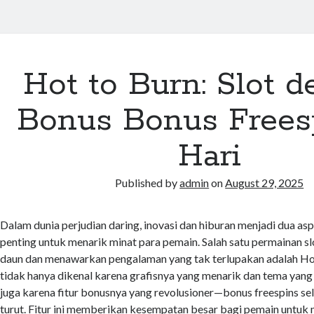
Hot to Burn: Slot 
Bonus Bonus Frees
Hari
Published by
admin
on
August 29, 2025
Dalam dunia perjudian daring, inovasi dan hiburan menjadi dua as
penting untuk menarik minat para pemain. Salah satu permainan sl
daun dan menawarkan pengalaman yang tak terlupakan adalah Hot 
tidak hanya dikenal karena grafisnya yang menarik dan tema yan
juga karena fitur bonusnya yang revolusioner—bonus freespins sel
turut. Fitur ini memberikan kesempatan besar bagi pemain untuk