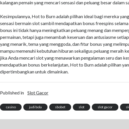
kalangan pemain yang mencari sensasi dan peluang besar dalam s
Kesimpulannya, Hot to Burn adalah pilihan ideal bagi mereka yan
sensasi bermain slot sambil mendapatkan bonus freespins selama 7
bonus ini tidak hanya meningkatkan peluang menang dan memper
permainan, tetapi juga menambah keseruan dan antusiasme setiap 
yang menarik, tema yang menggoda, dan fitur bonus yang melimpa
mampu memenuhi kebutuhan hiburan sekaligus peluang meraih ke
jika Anda mencari slot yang menawarkan pengalaman seru dan k
mendapatkan bonus berkelanjutan, Hot to Burn adalah pilihan yan
dipertimbangkan untuk dimainkan.
Published in
Slot Gacor
casino
judi bola
sbobet
slot
slot gacor
sl