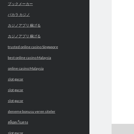
ブックメーカー
バカラ カジノ
カジノアプリ 稼げる
カジノアプリ 稼げる
trusted online casino Singapore
best online casino Malaysia
online casino Malaysia
slot gacor
slot gacor
slot gacor
deneme bonusu veren siteler
สล็อตเว็บตรง
slot gacor