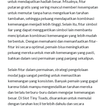
untuk mendapatkan hadiah besar. Misalnya, fitur
バカラ カジノ
putaran gratis yang sering muncul memberi kesempatan
untuk memutar tanpa harus mengeluarkan taruhan
カジノアプリ 稼げる
tambahan, sehingga peluang mendapatkan kombinasi
カジノアプリ 稼げる
kemenangan menjadi lebih tinggi. Selain itu, fitur simbol
liar yang dapat menggantikan simbol lain membantu
trusted online casino Singapore
menciptakan kombinasi kemenangan yang lebih mudah
best online casino Malaysia
terbentuk. Dengan memahami dan memanfaatkan fitur-
fitur ini secara optimal, pemain bisa meningkatkan
online casino Malaysia
peluang mereka untuk meraih kemenangan yang pasti,
slot gacor
bahkan dalam sesi permainan yang panjang sekalipun.
slot gacor
Selain fitur dalam permainan, strategi pengelolaan
slot gacor
modal juga sangat penting untuk memastikan
kemenangan yang konsisten. Banyak pemain yang gagal
deneme bonusu veren siteler
karena tidak mampu mengendalikan taruhan mereka
สล็อตเว็บตรง
dan terlalu terburu-buru dalam mengejar kemenangan
besar. Di Slot Tiny Toads, disarankan untuk memulai
slot gacor
dengan taruhan kecil terlebih dahulu dan secara