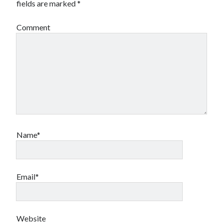
fields are marked
*
Comment
Name*
Email*
Website