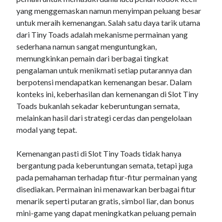
yang menggemaskan namun menyimpan peluang besar
untuk meraih kemenangan. Salah satu daya tarik utama
Recent Comments
dari Tiny Toads adalah mekanisme permainan yang
No comments to show.
sederhana namun sangat menguntungkan,
memungkinkan pemain dari berbagai tingkat
pengalaman untuk menikmati setiap putarannya dan
Sidebar/Blogroll
berpotensi mendapatkan kemenangan besar. Dalam
slot
konteks ini, keberhasilan dan kemenangan di Slot Tiny
Toads bukanlah sekadar keberuntungan semata,
สล็อตเว็บตรง
melainkan hasil dari strategi cerdas dan pengelolaan
suletoto
modal yang tepat.
BUKTI4D
Kemenangan pasti di Slot Tiny Toads tidak hanya
roda4d
bergantung pada keberuntungan semata, tetapi juga
pada pemahaman terhadap fitur-fitur permainan yang
本人確認不要カジノ
disediakan. Permainan ini menawarkan berbagai fitur
ブックメーカー
menarik seperti putaran gratis, simbol liar, dan bonus
mini-game yang dapat meningkatkan peluang pemain
ブックメーカー