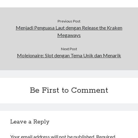
Previous Post
Menjadi Penguasa Laut dengan Release the Kraken
Megaways
Next Post
Moleionaire: Slot dengan Tema Unik dan Menarik
Be First to Comment
Leave a Reply
Your email address will not be published.
Required