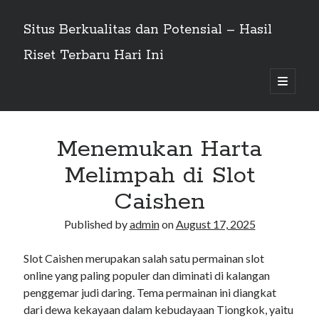
Situs Berkualitas dan Potensial – Hasil
Riset Terbaru Hari Ini
open
primary
Sidebar
menu
Search
Search
Menemukan Harta
Melimpah di Slot
Recent Posts
Caishen
Panduan Memahami Pasaran Over/Under dalam Judi Bola
Published by
admin
on
August 17, 2025
Arti Mimpi dan Angka Togel: Fakta Psikologis di Baliknya
Fakta Menarik Seputar Angka Keberuntungan dari Berbagai Belahan
Dunia
Slot Caishen merupakan salah satu permainan slot
Cara Menghitung RTP (Return to Player) di Pragmatic Play untuk
online yang paling populer dan diminati di kalangan
Kemenangan Maksimal
penggemar judi daring. Tema permainan ini diangkat
Apa Itu RTP dalam Pragmatic Play? Ini Penjelasan Lengkapnya
dari dewa kekayaan dalam kebudayaan Tiongkok, yaitu