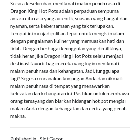
Secara keseluruhan, menikmati malam penuh rasa di
Dragon King Hot Pots adalah perpaduan sempurna
antara cita rasa yang autentik, suasana yang hangat dan
nyaman, serta kebersamaan yang tak terlupakan.
Tempat ini menjadi pilihan tepat untuk mengisi malam
dengan pengalaman kuliner yang memuaskan hati dan
lidah. Dengan berbagai keunggulan yang dimilikinya,
tidak heran jika Dragon King Hot Pots selalu menjadi
destinasi favorit bagi mereka yang ingin menikmati
malam penuh rasa dan kehangatan. Jadi, tunggu apa
lagi? Segera rencanakan kunjungan Anda dan nikmati
malam penuh rasa di tempat yang menawarkan
kelezatan dan kehangatan ini. Pastikan untuk membawa
orang tersayang dan biarkan hidangan hot pot mengisi
malam Anda dengan kehangatan dan cerita yang penuh
makna.
Published in
Slot Gacor