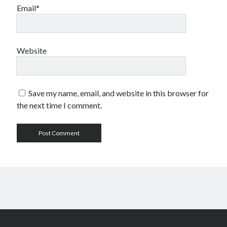
Email*
Website
Save my name, email, and website in this browser for
the next time I comment.