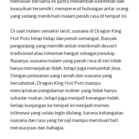
memasak bersama ini justru menambah keintiman dan
keasyikan tersendiri, mempererat hubungan antar orang
yang sedang menikmati malam penuh rasa di tempat ini.
sideside
Di saat malam semakin larut, suasana di Dragon King
slot online
Hot Pots tetap hidup dan penuh semangat. Banyak
slot
pengunjung yang memilih untuk menikmati dessert
tradisional atau minuman hangat sebagai penutup.
slot
Rasanya, suasana malam yang penuh rasa di sini tidak
สล็อตเว็บตรง
hanya memanjakan lidah, tetapi juga menyentuh jiwa.
Dengan pelayanan yang ramah dan suasana yang
เว็บสล็อต
bersahabat, Dragon King Hot Pots mampu
เว็บตรง
menciptakan pengalaman kuliner yang tidak hanya
sekadar makan, tetapi juga menjadi kenangan indah.
togel online
Setiap kunjungan ke tempat ini menjadi momen
slot gacor
istimewa yang selalu ingin diulang, karena kehangatan
suasana dan rasa yang tersaji mampu membuat hati
sbobet
merasa puas dan bahagia.
judi bola