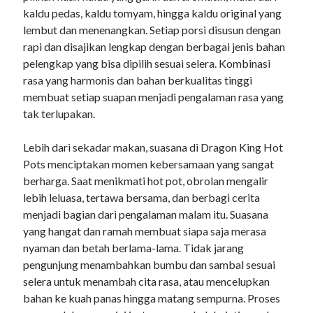
kaldu pedas, kaldu tomyam, hingga kaldu original yang
バカラ カジノ
lembut dan menenangkan. Setiap porsi disusun dengan
カジノアプリ 稼げる
rapi dan disajikan lengkap dengan berbagai jenis bahan
pelengkap yang bisa dipilih sesuai selera. Kombinasi
カジノアプリ 稼げる
rasa yang harmonis dan bahan berkualitas tinggi
trusted online casino Singapore
membuat setiap suapan menjadi pengalaman rasa yang
tak terlupakan.
best online casino Malaysia
online casino Malaysia
Lebih dari sekadar makan, suasana di Dragon King Hot
Pots menciptakan momen kebersamaan yang sangat
slot gacor
berharga. Saat menikmati hot pot, obrolan mengalir
slot gacor
lebih leluasa, tertawa bersama, dan berbagi cerita
menjadi bagian dari pengalaman malam itu. Suasana
slot gacor
yang hangat dan ramah membuat siapa saja merasa
deneme bonusu veren siteler
nyaman dan betah berlama-lama. Tidak jarang
pengunjung menambahkan bumbu dan sambal sesuai
สล็อตเว็บตรง
selera untuk menambah cita rasa, atau mencelupkan
slot gacor
bahan ke kuah panas hingga matang sempurna. Proses