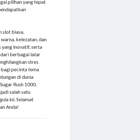
ai pilihan yang tepat
 mendapatkan
 slot biasa,
warna, kelezatan, dan
yang inovatif, serta
dari berbagai latar
nghilangkan stres
bagi pecinta tema
ntungan di dunia
 Sugar Rush 1000.
adi salah satu
ula ini. Selamat
ran Anda!