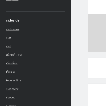
sideside
slot online
slot
slot
สล็อตเว็บตรง
เว็บสล็อต
เว็บตรง
togel online
slot gacor
sbobet
judi bola