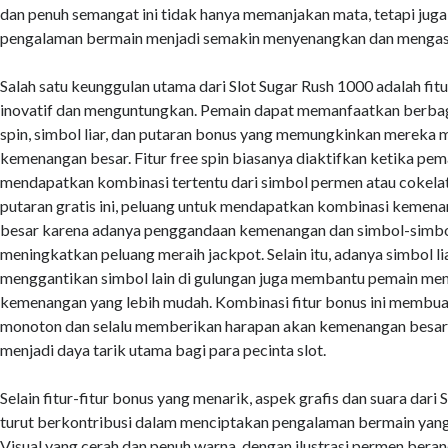
dan penuh semangat ini tidak hanya memanjakan mata, tetapi ju
pengalaman bermain menjadi semakin menyenangkan dan mengas
Salah satu keunggulan utama dari Slot Sugar Rush 1000 adalah fitu
inovatif dan menguntungkan. Pemain dapat memanfaatkan berbagai
spin, simbol liar, dan putaran bonus yang memungkinkan mereka
kemenangan besar. Fitur free spin biasanya diaktifkan ketika pem
mendapatkan kombinasi tertentu dari simbol permen atau cokelat
putaran gratis ini, peluang untuk mendapatkan kombinasi keme
besar karena adanya penggandaan kemenangan dan simbol-simbo
meningkatkan peluang meraih jackpot. Selain itu, adanya simbol li
menggantikan simbol lain di gulungan juga membantu pemain m
kemenangan yang lebih mudah. Kombinasi fitur bonus ini membua
monoton dan selalu memberikan harapan akan kemenangan besar, 
menjadi daya tarik utama bagi para pecinta slot.
Selain fitur-fitur bonus yang menarik, aspek grafis dan suara dari
turut berkontribusi dalam menciptakan pengalaman bermain ya
Visual yang cerah dan penuh warna, dengan ilustrasi permen bera