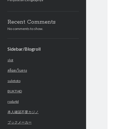
Recent Comments
No comments to show.
Sidebar/Blogroll
slot
สล็อตเว็บตรง
suletoto
BUKTI4D
roda4d
本人確認不要カジノ
ブックメーカー