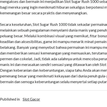
mengakses dan bermain ini menjadikan Slot Sugar Rush 1000 sebag
bagi mereka yang ingin menikmati hiburan sekaligus berpotensi
kemenangan besar secara praktis dan menyenangkan.
Secara keseluruhan, Slot Sugar Rush 1000 tidak sekadar permainan
melainkan sebuah pengalaman menyelami dunia manis yang penuh 
peluang besar. Melalui kombinasi visual yang memikat, fitur bonus 
keadilan dan aksesibilitas, game ini mampu menarik minat pemain 
belakang. Banyak yang menyebut bahwa permainan ini mampu me
dan memberikan sensasi kemenangan yang memuaskan, terutama 
permen dan cokelat. Jadi, tidak ada salahnya untuk mencoba peru
manis ini dan merasakan sendiri sensasi yang ditawarkan oleh Slot
Dengan keberanian dan keberuntungan, siapa tahu Anda akan menj
pemenang besar yang menikmati kekayaan dari dunia penuh gula-g
bermain dan semoga keberuntungan selalu menyertai setiap puta
Published in
Slot Gacor