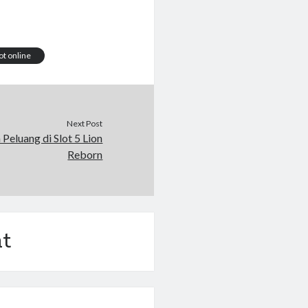
ot online
Next Post
eluang di Slot 5 Lion
Reborn
t