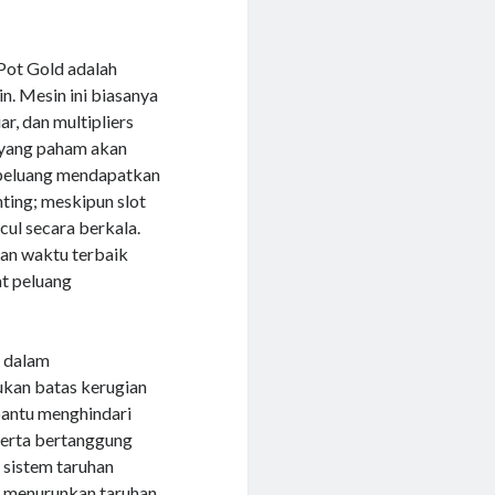
Pot Gold adalah
. Mesin ini biasanya
ar, dan multipliers
 yang paham akan
n peluang mendapatkan
nting; meskipun slot
ul secara berkala.
kan waktu terbaik
at peluang
l dalam
ukan batas kerugian
bantu menghindari
serta bertanggung
 sistem taruhan
u menurunkan taruhan