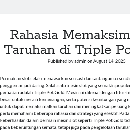
Rahasia Memaksim
Taruhan di Triple P
Published by
admin
on
August 14, 2025
Permainan slot selalu menawarkan sensasi dan tantangan tersendir
penggemar judi daring. Salah satu mesin slot yang semakin popule
perhatian adalah Triple Pot Gold. Mesin ini dikenal dengan fitur-f
besar untuk meraih kemenangan, serta potensi keuntungan yang 
untuk dapat memaksimalkan taruhan dan meningkatkan peluang 
perlu memahami beberapa rahasia dan strategi yang efektif. Pada
keberhasilan dalam bermain mesin slot seperti Triple Pot Gold t
pada keberuntungan semata, tetapi juga pada pengelolaan taruha