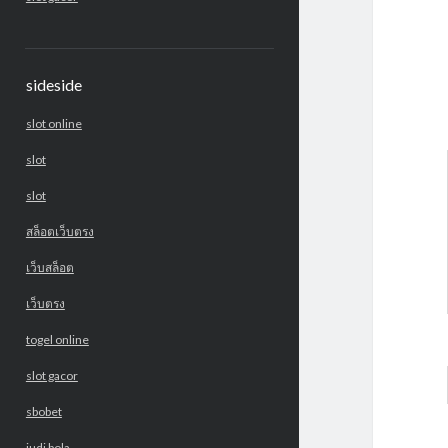
sideside
slot online
slot
slot
สล็อตเว็บตรง
เว็บสล็อต
เว็บตรง
togel online
slot gacor
sbobet
judi bola