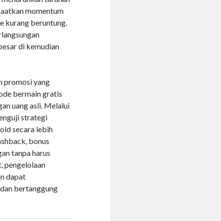
anfaatkan momentum
e kurang beruntung.
rlangsungan
besar di kemudian
n promosi yang
ode bermain gratis
an uang asli. Melalui
nguji strategi
old secara lebih
ashback, bonus
gan tanpa harus
, pengelolaan
in dapat
f dan bertanggung