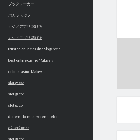
ブックメーカー
バカラ カジノ
カジノアプリ 稼げる
カジノアプリ 稼げる
trusted online casino Singapore
best online casino Malaysia
online casino Malaysia
slot gacor
slot gacor
slot gacor
deneme bonusu veren siteler
สล็อตเว็บตรง
slot gacor