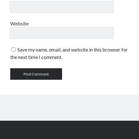
Website
Save my name, email, and website in this browser for
the next time I comment.
Author WordPress Theme
by Compete Themes