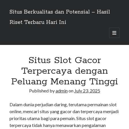
Situs Berkualitas dan Potensial – Hasil
Riset Terbaru Hari Ini
open
primary
Sidebar
menu
Search
Search
Situs Slot Gacor
Terpercaya dengan
Recent Posts
Peluang Menang Tinggi
Panduan Memahami Pasaran Over/Under dalam Judi Bola
Published by
admin
on
July 23, 2025
Arti Mimpi dan Angka Togel: Fakta Psikologis di Baliknya
Fakta Menarik Seputar Angka Keberuntungan dari Berbagai Belahan
Dunia
Dalam dunia perjudian daring, terutama permainan slot
Cara Menghitung RTP (Return to Player) di Pragmatic Play untuk
online, mencari situs yang gacor dan terpercaya menjadi
Kemenangan Maksimal
prioritas utama bagi para pemain. Situs slot gacor
Apa Itu RTP dalam Pragmatic Play? Ini Penjelasan Lengkapnya
terpercaya tidak hanya menawarkan pengalaman