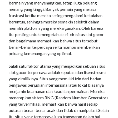
bermain yang menyenangkan, tetapi juga peluang
menang yang tinggi. Banyak pemain yang merasa
Recent Comments
frustrasi ketika mereka sering mengalami kekalahan
No comments to show.
beruntun, sehingga mereka semakin selektif dalam
memilih platform yang mereka gunakan. Oleh karena
itu, penting untuk mengetahui ciri-ciri situs slot gacor
Sidebar/Blogroll
dan bagaimana memastikan bahwa situs tersebut
benar-benar terpercaya serta mampu memberikan
slot
peluang kemenangan yang optimal.
สล็อตเว็บตรง
Salah satu faktor utama yang menjadikan sebuah situs
suletoto
slot gacor terpercaya adalah reputasi dan lisensi resmi
BUKTI4D
yang dimilikinya. Situs yang memiliki izin dari badan
pengawas perjudian internasional atau lokal biasanya
roda4d
menjamin keamanan dan keadilan permainan. Mereka
本人確認不要カジノ
menerapkan sistem RNG (Random Number Generator)
yang terverifikasi, memastikan bahwa hasil setiap
ブックメーカー
putaran benar-benar acak dan tidak dimanipulasi. Selain
ブックメーカー
itu, situs yang terpercaya juga transparan dalam hal