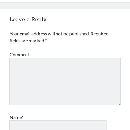
Leave a Reply
Your email address will not be published.
Required
fields are marked
*
Comment
Name*