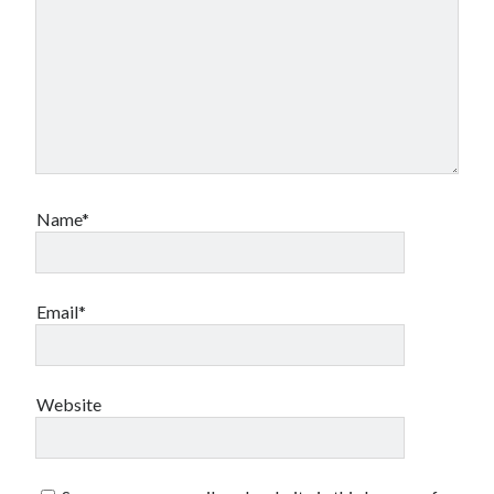
Name*
Email*
Website