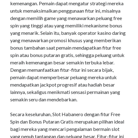
kemenangan. Pemain dapat mengatur strategi mereka
untuk memaksimalkan penggunaan fitur ini, misalnya
dengan memilih game yang menawarkan peluang free
spin yang tinggi atau yang memiliki mekanisme bonus
yang menarik. Selain itu, banyak operator kasino daring
yang menawarkan promosi khusus yang memberikan
bonus tambahan saat pemain mendapatkan fitur free
spin atau bonus putaran gratis, sehingga peluang untuk
meraih kemenangan besar semakin terbuka lebar.
Dengan memanfaatkan fitur-fitur ini secara bijak,
pemain dapat memperbesar peluang mereka untuk
mendapatkan jackpot progresif atau hadiah besar
lainnya, sekaligus menikmati sensasi permainan yang
semakin seru dan mendebarkan.
Secara keseluruhan, Slot Habanero dengan fitur Free
Spin dan Bonus Putaran Gratis merupakan pilihan ideal
bagi mereka yang mencari pengalaman bermain slot
yang penuh tantangan dan peluang besar. Fitur-fitur ini