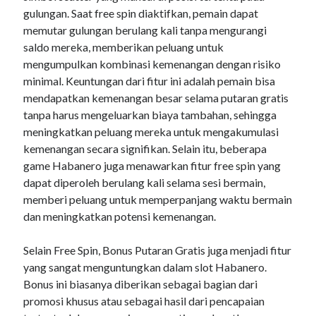
gulungan. Saat free spin diaktifkan, pemain dapat
バカラ カジノ
memutar gulungan berulang kali tanpa mengurangi
カジノアプリ 稼げる
saldo mereka, memberikan peluang untuk
mengumpulkan kombinasi kemenangan dengan risiko
カジノアプリ 稼げる
minimal. Keuntungan dari fitur ini adalah pemain bisa
trusted online casino Singapore
mendapatkan kemenangan besar selama putaran gratis
tanpa harus mengeluarkan biaya tambahan, sehingga
best online casino Malaysia
meningkatkan peluang mereka untuk mengakumulasi
online casino Malaysia
kemenangan secara signifikan. Selain itu, beberapa
game Habanero juga menawarkan fitur free spin yang
slot gacor
dapat diperoleh berulang kali selama sesi bermain,
slot gacor
memberi peluang untuk memperpanjang waktu bermain
dan meningkatkan potensi kemenangan.
slot gacor
deneme bonusu veren siteler
Selain Free Spin, Bonus Putaran Gratis juga menjadi fitur
yang sangat menguntungkan dalam slot Habanero.
สล็อตเว็บตรง
Bonus ini biasanya diberikan sebagai bagian dari
slot gacor
promosi khusus atau sebagai hasil dari pencapaian