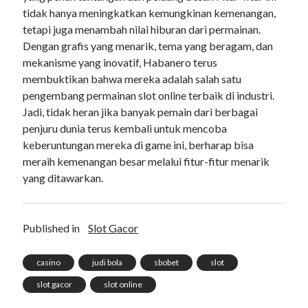
tidak hanya meningkatkan kemungkinan kemenangan,
tetapi juga menambah nilai hiburan dari permainan.
Dengan grafis yang menarik, tema yang beragam, dan
mekanisme yang inovatif, Habanero terus
membuktikan bahwa mereka adalah salah satu
pengembang permainan slot online terbaik di industri.
Jadi, tidak heran jika banyak pemain dari berbagai
penjuru dunia terus kembali untuk mencoba
keberuntungan mereka di game ini, berharap bisa
meraih kemenangan besar melalui fitur-fitur menarik
yang ditawarkan.
Published in
Slot Gacor
casino
judi bola
sbobet
slot
slot gacor
slot online