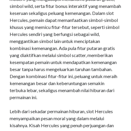
simbol wild, serta fitur bonus interaktif yang menambah
バカラ カジノ
keseruan sekaligus peluang kemenangan. Dalam slot
カジノアプリ 稼げる
Hercules, pemain dapat memanfaatkan simbol-simbol
khusus yang memicu fitur-fitur tersebut, seperti simbol
カジノアプリ 稼げる
Hercules sendiri yang berfungsi sebagai wild,
trusted online casino Singapore
menggantikan simbol lain untuk menciptakan
kombinasi kemenangan. Ada pula fitur putaran gratis
best online casino Malaysia
yang diaktifkan melalui simbol scatter, memberikan
online casino Malaysia
kesempatan pemain untuk mendapatkan kemenangan
besar tanpa harus mengeluarkan taruhan tambahan.
slot gacor
Dengan kombinasi fitur-fitur ini, peluang untuk meraih
slot gacor
kemenangan besar dan keberuntungan semakin
terbuka lebar, sekaligus menambah nilai hiburan dari
slot gacor
permainan ini.
deneme bonusu veren siteler
Lebih dari sekadar permainan hiburan, slot Hercules
สล็อตเว็บตรง
menyampaikan pesan moral yang dalam melalui
slot gacor
kisahnya. Kisah Hercules yang penuh perjuangan dan