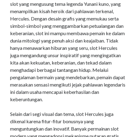
slot yang mengusung tema legenda Yunani kuno, yang
menampilkan kisah heroik dari pahlawan terkenal,
Recent Comments
Hercules. Dengan desain grafis yang memukau serta
No comments to show.
simbol-simbol yang menggambarkan petualangan dan
keberanian, slot ini mampu membawa pemain ke dalam
dunia mitologi yang penuh aksi dan keajaiban. Tidak
Sidebar/Blogroll
hanya menawarkan hiburan yang seru, slot Hercules
juga mengandung unsur inspiratif yang mengingatkan
slot
kita akan kekuatan, keberanian, dan tekad dalam
สล็อตเว็บตรง
menghadapi berbagai tantangan hidup. Melalui
pengalaman bermain yang mendebarkan, pemain dapat
suletoto
merasakan sensasi mengikuti jejak pahlawan legendaris
BUKTI4D
ini dalam usaha mencapai keberhasilan dan
keberuntungan.
roda4d
本人確認不要カジノ
Selain dari segi visual dan tema, slot Hercules juga
dikenal karena fitur-fitur bonusnya yang
ブックメーカー
menguntungkan dan inovatif. Banyak permainan slot
ブックメーカー
modern yang mengadopsi mekanisme putaran gratis,