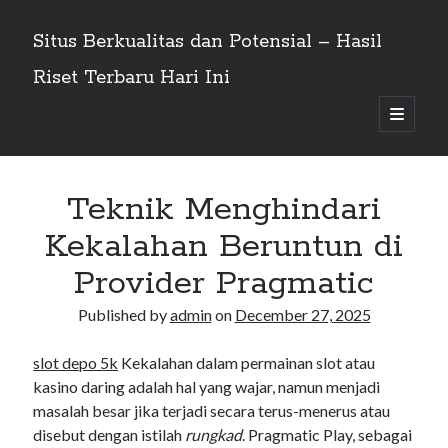
Situs Berkualitas dan Potensial – Hasil
Riset Terbaru Hari Ini
open
primary
Sidebar
menu
Search
Search
Teknik Menghindari
Kekalahan Beruntun di
Recent Posts
Provider Pragmatic
Panduan Memahami Pasaran Over/Under dalam Judi Bola
Published by
admin
on
December 27, 2025
Arti Mimpi dan Angka Togel: Fakta Psikologis di Baliknya
Fakta Menarik Seputar Angka Keberuntungan dari Berbagai Belahan
Dunia
slot depo 5k
Kekalahan dalam permainan slot atau
Cara Menghitung RTP (Return to Player) di Pragmatic Play untuk
kasino daring adalah hal yang wajar, namun menjadi
Kemenangan Maksimal
masalah besar jika terjadi secara terus-menerus atau
Apa Itu RTP dalam Pragmatic Play? Ini Penjelasan Lengkapnya
disebut dengan istilah
rungkad
. Pragmatic Play, sebagai