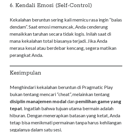
6. Kendali Emosi (Self-Control)
Kekalahan beruntun sering kali memicu rasa ingin “balas
dendam”. Saat emosi memuncak, Anda cenderung
menaikkan taruhan secara tidak logis. Inilah saat di
mana kekalahan total biasanya terjadi. Jika Anda
merasa kesal atau berdebar kencang, segera matikan
perangkat Anda.
Kesimpulan
Menghindari kekalahan beruntun di Pragmatic Play
bukan tentang mencari “cheat”, melainkan tentang
disiplin manajemen modal
dan
pemilihan game yang
tepat
. Ingatlah bahwa tujuan utama bermain adalah
hiburan. Dengan menerapkan batasan yang ketat, Anda
tetap bisa menikmati permainan tanpa harus kehilangan
segalanya dalam satu sesi.