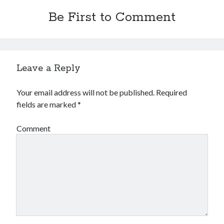
Be First to Comment
Leave a Reply
Your email address will not be published.
Required
fields are marked
*
Comment