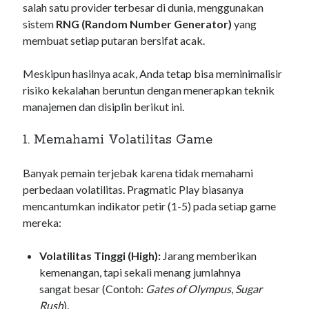
salah satu provider terbesar di dunia, menggunakan
sistem
RNG (Random Number Generator)
yang
Recent Comments
membuat setiap putaran bersifat acak.
No comments to show.
Meskipun hasilnya acak, Anda tetap bisa meminimalisir
risiko kekalahan beruntun dengan menerapkan teknik
Sidebar/Blogroll
manajemen dan disiplin berikut ini.
slot
1. Memahami Volatilitas Game
สล็อตเว็บตรง
Banyak pemain terjebak karena tidak memahami
suletoto
perbedaan volatilitas. Pragmatic Play biasanya
BUKTI4D
mencantumkan indikator petir (1-5) pada setiap game
mereka:
roda4d
本人確認不要カジノ
Volatilitas Tinggi (High):
Jarang memberikan
kemenangan, tapi sekali menang jumlahnya
ブックメーカー
sangat besar (Contoh:
Gates of Olympus
,
Sugar
ブックメーカー
Rush
).