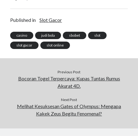
Published in
Slot Gacor
casino
judi bola
sbobet
slot
slot gacor
slot online
Previous Post
Bocoran Togel Terpercaya: Kupas Tuntas Rumus
Akurat 4D.
Next Post
Melihat Kesuksesan Gates of Olympus: Mengapa
Kakek Zeus Begitu Fenomenal?