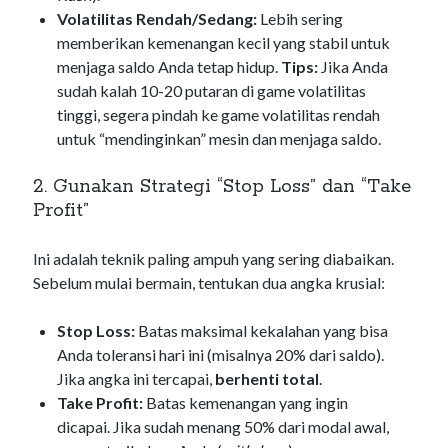
Volatilitas Rendah/Sedang:
Lebih sering
バカラ カジノ
memberikan kemenangan kecil yang stabil untuk
カジノアプリ 稼げる
menjaga saldo Anda tetap hidup.
Tips:
Jika Anda
sudah kalah 10-20 putaran di game volatilitas
カジノアプリ 稼げる
tinggi, segera pindah ke game volatilitas rendah
trusted online casino Singapore
untuk “mendinginkan” mesin dan menjaga saldo.
best online casino Malaysia
2. Gunakan Strategi “Stop Loss” dan “Take
online casino Malaysia
Profit”
slot gacor
Ini adalah teknik paling ampuh yang sering diabaikan.
slot gacor
Sebelum mulai bermain, tentukan dua angka krusial:
slot gacor
Stop Loss:
Batas maksimal kekalahan yang bisa
deneme bonusu veren siteler
Anda toleransi hari ini (misalnya 20% dari saldo).
Jika angka ini tercapai,
berhenti total
.
สล็อตเว็บตรง
Take Profit:
Batas kemenangan yang ingin
slot gacor
dicapai. Jika sudah menang 50% dari modal awal,